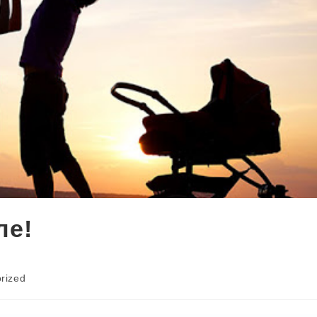
ле!
rized