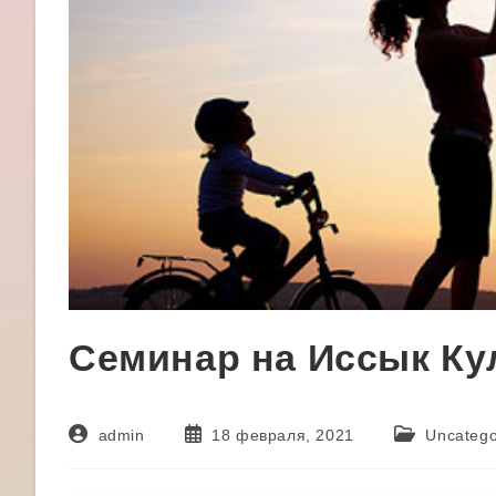
Семинар на Иссык Ку
Автор
Запись
Рубрика
admin
18 февраля, 2021
Uncatego
записи:
опубликована:
записи: