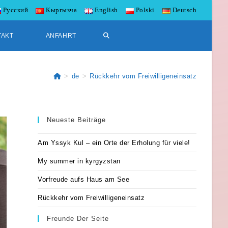
Русский
Кыргызча
English
Polski
Deutsch
WEBSITE-
TAKT
ANFAHRT
SUCHE
>
de
>
Rückkehr vom Freiwilligeneinsatz
UMSCHALTEN
Neueste Beiträge
Am Yssyk Kul – ein Orte der Erholung für viele!
My summer in kyrgyzstan
Vorfreude aufs Haus am See
Rückkehr vom Freiwilligeneinsatz
Freunde Der Seite