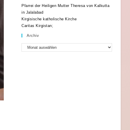
Pfarrei der Heiligen Mutter Theresa von Kalkutta
Opens
in Jalalabad
Opens
Kirgisische katholische Kirche
in
Opens
Caritas Kirgistan;
in
a
in
a
new
Archiv
a
new
tab
Archiv
new
tab
tab