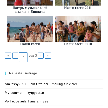
Лагерь музыкальной
Наши гости 2011
школы в Бишкеке
Наши гости
Наши гости 2010
«
‹
von
3
›
»
Neueste Beiträge
Am Yssyk Kul – ein Orte der Erholung für viele!
My summer in kyrgyzstan
Vorfreude aufs Haus am See