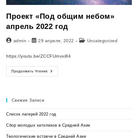
Проект «Под общим небом»
апрель 2022 год
Автор
Запись
Рубрика
admin
29 апреля, 2022
Uncategorized
записи:
опубликована:
записи:
https://youtu.be/ZCCFUmvxi84
Проект
Продолжить Чтение
«Под
Общим
Небом»
Апрель
2022
Год
Свежие Записи
Список лагерей 2022 год
Сбор молодых католиков в Средней Азии
Теологические встречи в Средней Азии