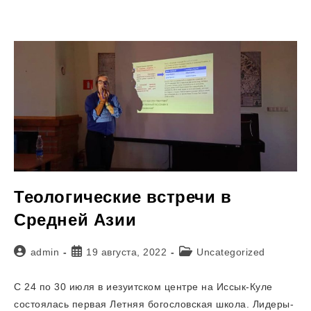
Католиков
В
Средней
Азии
Теологические встречи в
Средней Азии
Автор
Запись
Рубрика
admin
19 августа, 2022
Uncategorized
записи:
опубликована:
записи:
С 24 по 30 июля в иезуитском центре на Иссык-Куле
состоялась первая Летняя богословская школа. Лидеры-