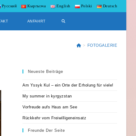
Русский
Кыргызча
English
Polski
Deutsch
WEBSITE-
TAKT
ANFAHRT
SUCHE
>
FOTOGALERIE
UMSCHALTEN
Neueste Beiträge
Am Yssyk Kul – ein Orte der Erholung für viele!
My summer in kyrgyzstan
Vorfreude aufs Haus am See
Rückkehr vom Freiwilligeneinsatz
Freunde Der Seite