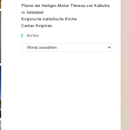
Pfarrei der Heiligen Mutter Theresa von Kalkutta
Opens
in Jalalabad
Opens
Kirgisische katholische Kirche
in
Opens
Caritas Kirgistan;
in
a
in
a
new
Archiv
a
new
tab
Archiv
new
tab
tab